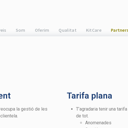
eis
Som
Oferim
Qualitat
KitCare
Partner
ent
Tarifa plana
preocupa la gestió de les
T’agradaria tenir una tarif
clientela.
de tot.
Anomenades