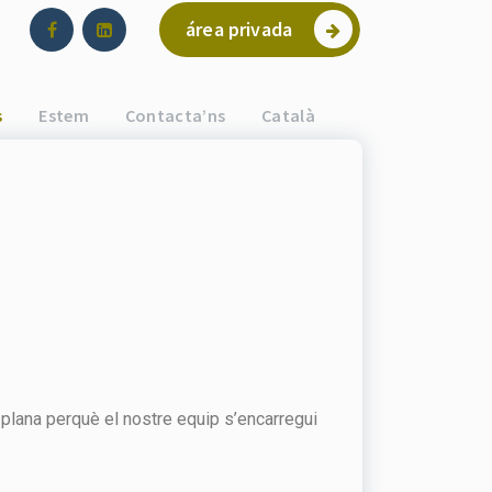
área privada
s
Estem
Contacta’ns
Català
a plana perquè el nostre equip s’encarregui