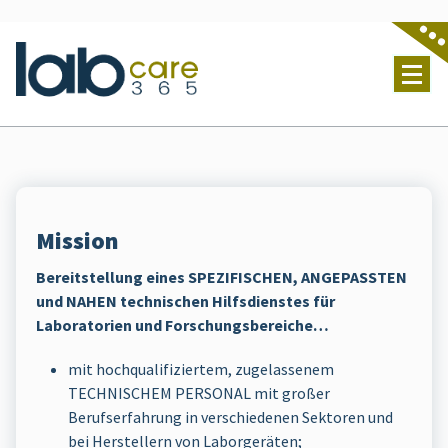
Skip
to
content
Lab Care 365 S.L. - Servicio técnico de laboratorio
Mission
Bereitstellung eines SPEZIFISCHEN, ANGEPASSTEN
und NAHEN technischen Hilfsdienstes für
Laboratorien und Forschungsbereiche…
mit hochqualifiziertem, zugelassenem
TECHNISCHEM PERSONAL mit großer
Berufserfahrung in verschiedenen Sektoren und
bei Herstellern von Laborgeräten;